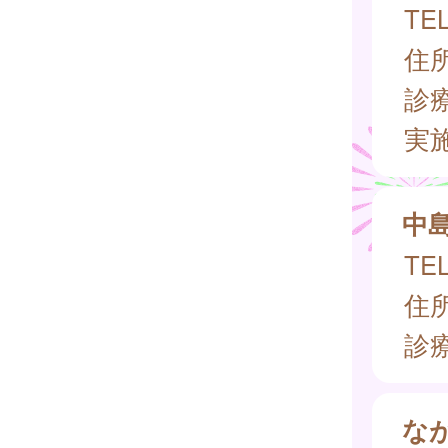
TEL
住所
診
実
中
TEL
住所
診
な