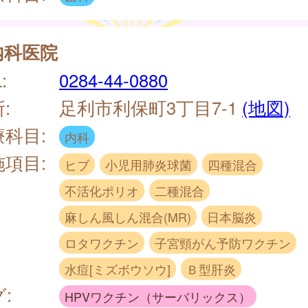
内科医院
:
0284-44-0880
:
足利市利保町3丁目7-1
(地図)
療科目:
内科
施項目:
ヒブ
小児用肺炎球菌
四種混合
不活化ポリオ
二種混合
麻しん風しん混合(MR)
日本脳炎
ロタワクチン
子宮頸がん予防ワクチン
水痘[ミズボウソウ]
Ｂ型肝炎
:
HPVワクチン（サーバリックス）