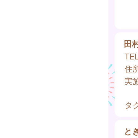
田
TEL
住所
実
タグ
と