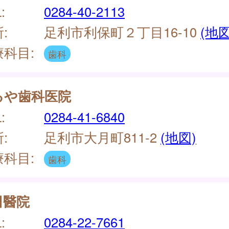
:
0284-40-2113
:
足利市利保町２丁目16-10
(地図
療科目:
歯科
るや歯科医院
:
0284-41-6840
:
足利市大月町811-2
(地図)
療科目:
歯科
田醫院
:
0284-22-7661