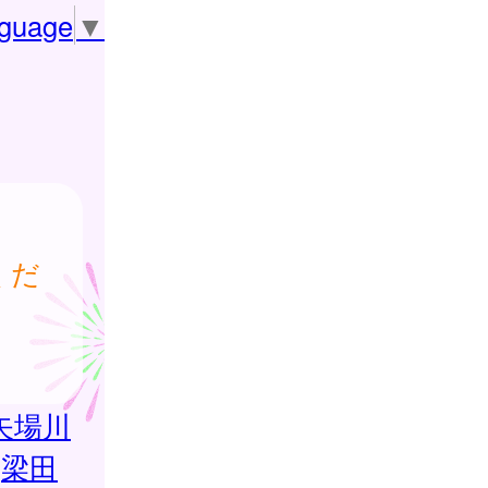
nguage
▼
くだ
矢場川
梁田