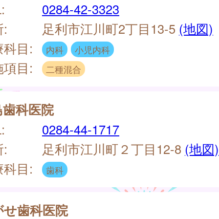
:
0284-42-3323
:
足利市江川町2丁目13-5
(地図)
療科目:
内科
小児内科
施項目:
二種混合
島歯科医院
:
0284-44-1717
:
足利市江川町２丁目12-8
(地図)
療科目:
歯科
がせ歯科医院