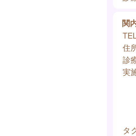
関
TEL
住所
診
実
タグ