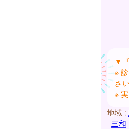
▼
※ 
さ
※ 
地域 :
三和