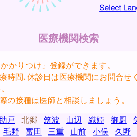
Select La
医療機関検索
『かかりつけ』登録ができます。
診療時間､休診日は医療機関にお問合せ
い。
実際の接種は医師と相談しましょう。
助戸
北郷
筑波
山辺
織姫
御厨
毛野
富田
三重
山前
小俣
久野