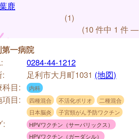
葉鹿
(1)
(10 件中 1 件 —
利第一病院
:
0284-44-1212
:
足利市大月町1031
(地図)
療科目:
内科
施項目:
四種混合
不活化ポリオ
二種混合
日本脳炎
子宮頸がん予防ワクチン
:
HPVワクチン（サーバリックス）
HPVワクチン（ガーダシル）