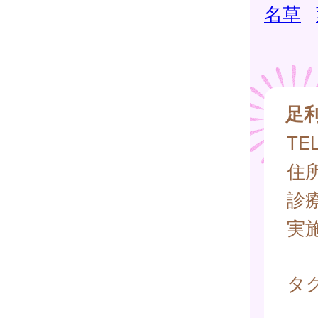
名草
足
TEL
住所
診
実
タグ