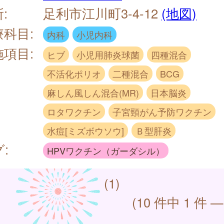
:
足利市江川町3-4-12
(地図)
療科目:
内科
小児内科
施項目:
ヒブ
小児用肺炎球菌
四種混合
不活化ポリオ
二種混合
BCG
麻しん風しん混合(MR)
日本脳炎
ロタワクチン
子宮頸がん予防ワクチン
水痘[ミズボウソウ]
Ｂ型肝炎
:
HPVワクチン（ガーダシル）
(1)
(10 件中 1 件 —