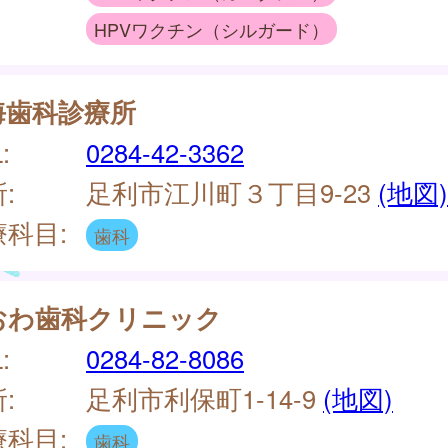
HPVワクチン（シルガード）
海歯科診療所
:
0284-42-3362
:
足利市江川町３丁目9-23
(地図)
療科目:
歯科
おわ歯科クリニック
:
0284-82-8086
:
足利市利保町1-14-9
(地図)
療科目:
歯科