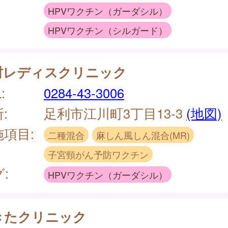
HPVワクチン（ガーダシル）
HPVワクチン（シルガード）
村レディスクリニック
:
0284-43-3006
:
足利市江川町3丁目13-3
(地図)
施項目:
二種混合
麻しん風しん混合(MR)
子宮頸がん予防ワクチン
:
HPVワクチン（ガーダシル）
きたクリニック