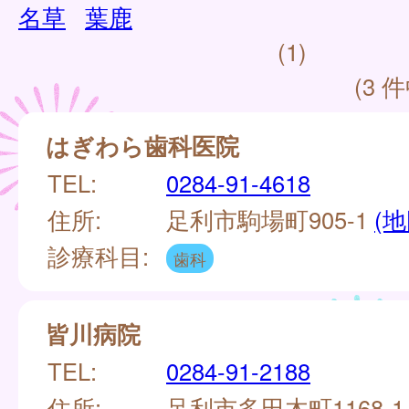
名草
葉鹿
(1)
(3 件
はぎわら歯科医院
TEL:
0284-91-4618
住所:
足利市駒場町905-1
(地
診療科目:
歯科
皆川病院
TEL:
0284-91-2188
住所:
足利市多田木町1168-