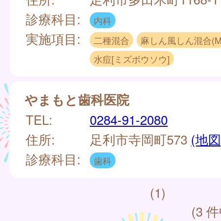
診療科目:
内科
実施項目:
二種混合
麻しん風しん混合(M
水痘[ミズボウソウ]
やまもと歯科医院
TEL:
0284-91-2080
住所:
足利市寺岡町573
(地図
診療科目:
歯科
(1)
(3 件