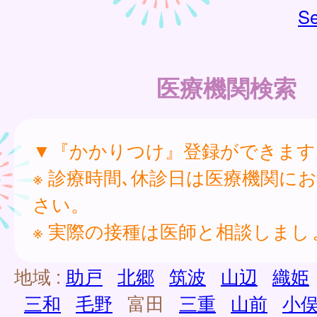
Se
医療機関検索
▼『かかりつけ』登録ができます
※ 診療時間､休診日は医療機関に
さい。
※ 実際の接種は医師と相談しまし
地域 :
助戸
北郷
筑波
山辺
織姫
三和
毛野
富田
三重
山前
小