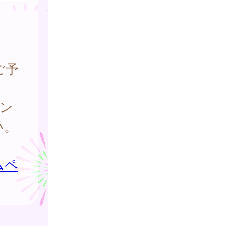
ご予
ン
い。
ムペ