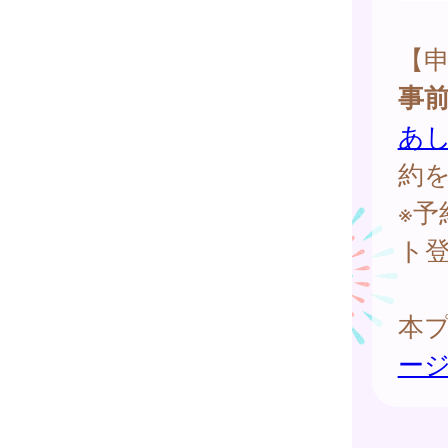
【
事
あ
約
※
ト
本
ー