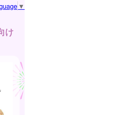
nguage
▼
向け