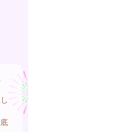
た
置し
徹底