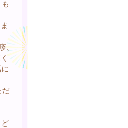
とも
しま
発疹、
慮く
話に
ただ
こど