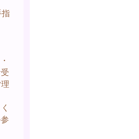
手指
閉・
診受
ご理
しく
の参