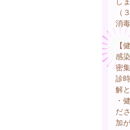
し
（
消
【
感
密
診
解
・
だ
加