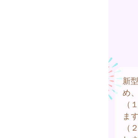
新
め
（
ま
（