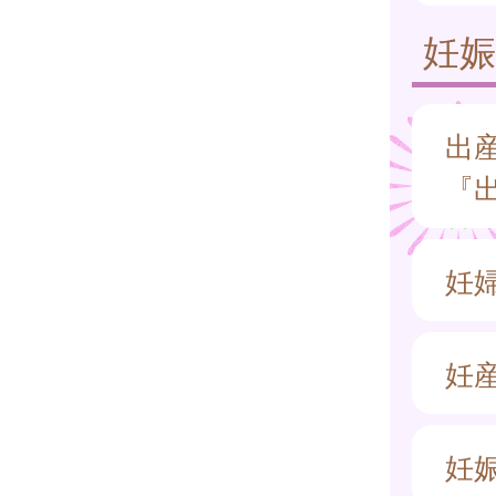
妊
出
『
妊
妊
妊