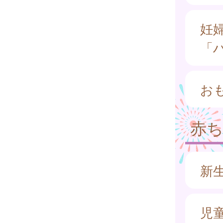
妊
「
お
赤
新
児