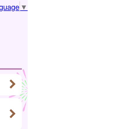
nguage
▼