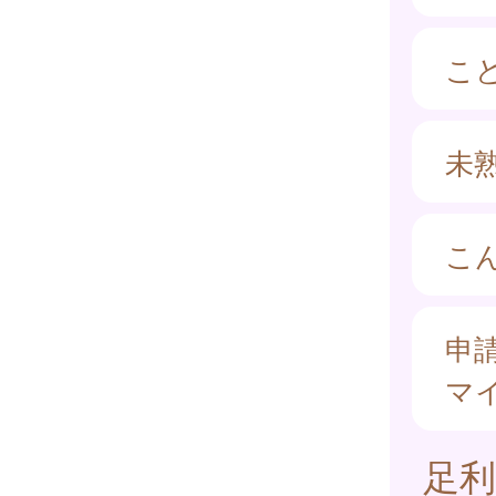
こ
未
こ
申
マ
足