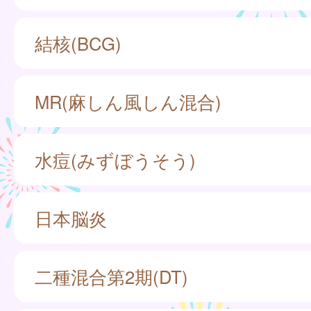
結核(BCG)
MR(麻しん風しん混合)
水痘(みずぼうそう)
日本脳炎
二種混合第2期(DT)