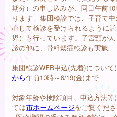
期分）の申し込みが、同日午前1
ります。集団検診では、子育て中
心して検診を受けられるように託
児）も行っています。子宮頸がん
診の他に、骨粗鬆症検診も実施。
集団検診WEB申込(先着)について
から
午前10時～6/19(金)まで
対象年齢や検診項目、申込方法等
ては
市ホームページ
をご覧くださ