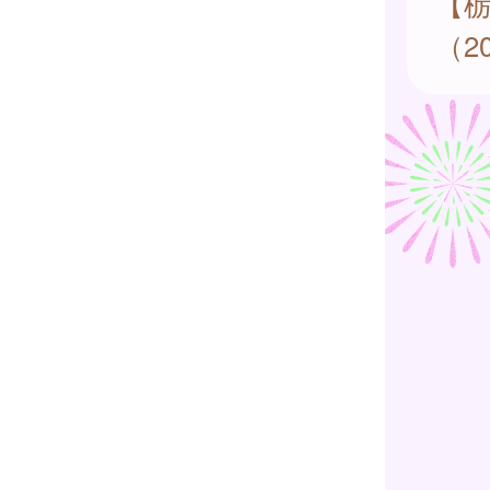
【
（20