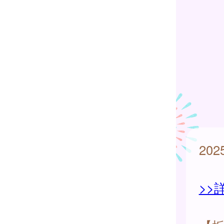
20
>>