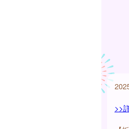
20
>>