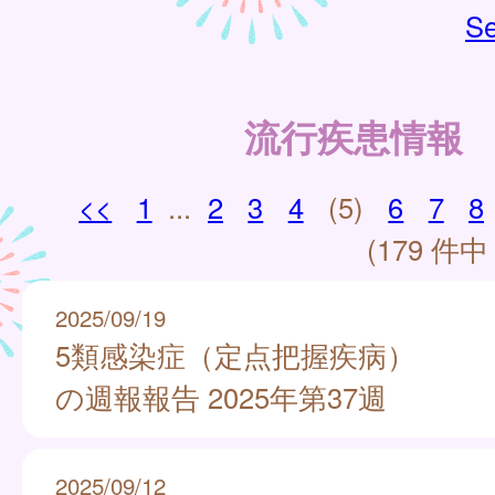
Se
流行疾患情報
<<
1
...
2
3
4
(5)
6
7
8
(179 件中 
2025/09/19
5類感染症（定点把握疾病）
の週報報告 2025年第37週
2025/09/12