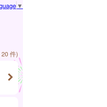
nguage
▼
 20 件)