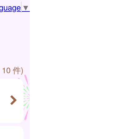
nguage
▼
 10 件)