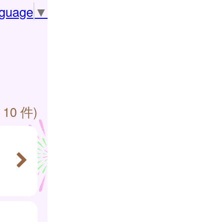
nguage
▼
 10 件)