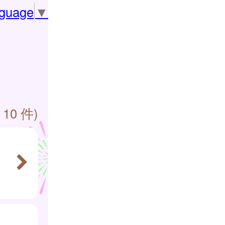
nguage
▼
 10 件)