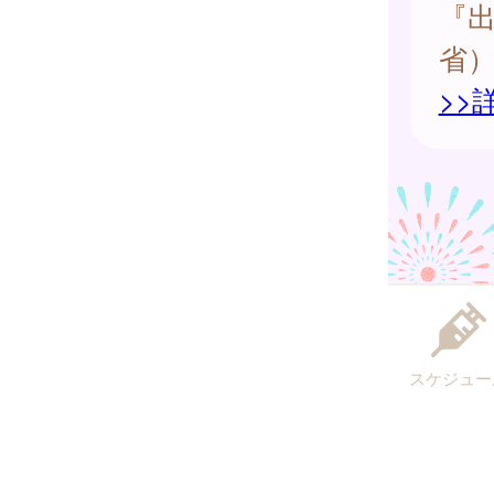
『
省
>>
スケジュー