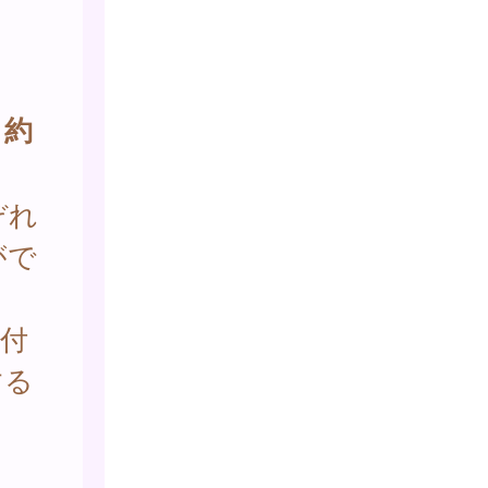
う
約
ぞれ
がで
付
する