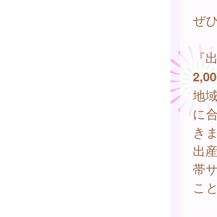
ぜ
『
2,
地
に
き
出
帯
こ