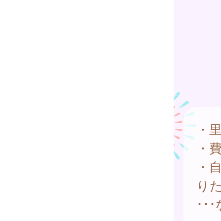
・
・
・
り
･･