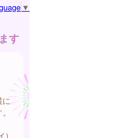
nguage
▼
ます
横に
す。
。
イ)