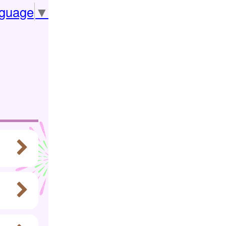
nguage
▼