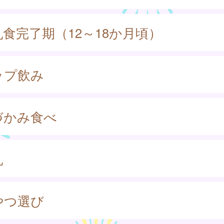
乳食完了期（12～18か月頃）
ップ飲み
づかみ食べ
乳
やつ選び