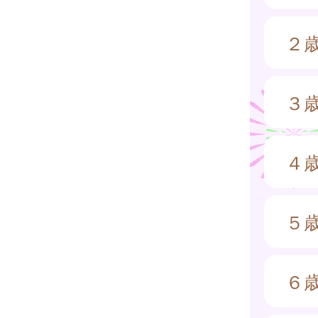
２
３
４
５
６