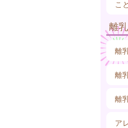
こ
離
離
離
離
ア