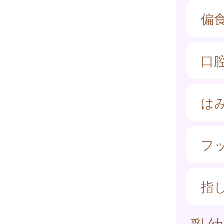
偏
口
は
フ
指