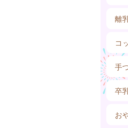
離
コ
手
卒
お