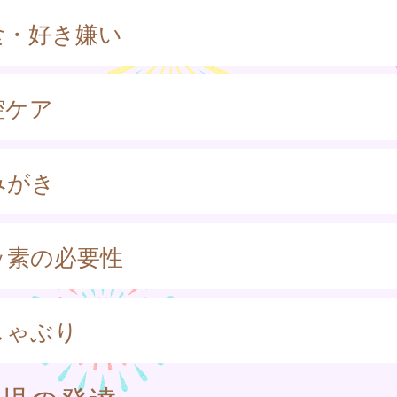
食・好き嫌い
腔ケア
みがき
ッ素の必要性
しゃぶり