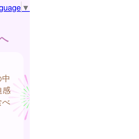
nguage
▼
へ
の中
迫感
食べ