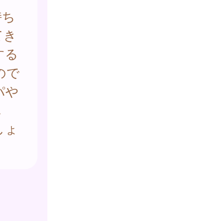
持ち
てき
する
ので
パや
し
しょ