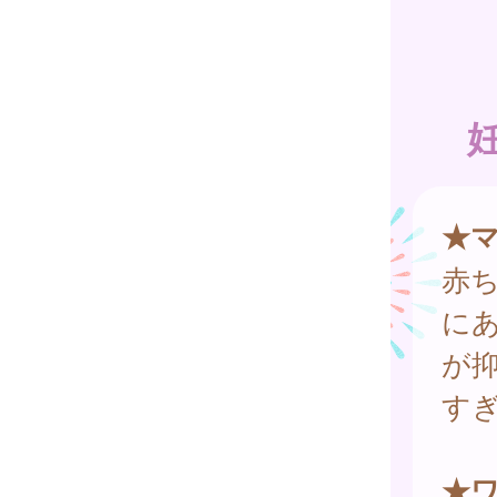
★
赤
に
が
す
★