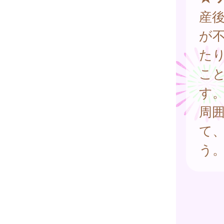
産
が
た
こ
す
周
て
う