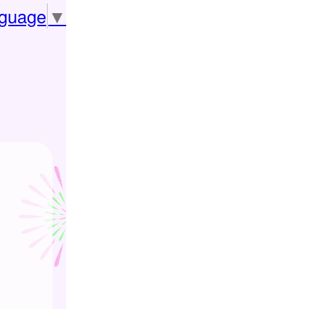
nguage
▼