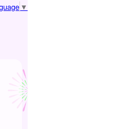
nguage
▼