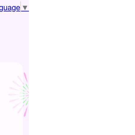
nguage
▼