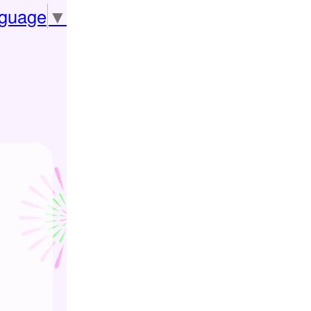
nguage
▼