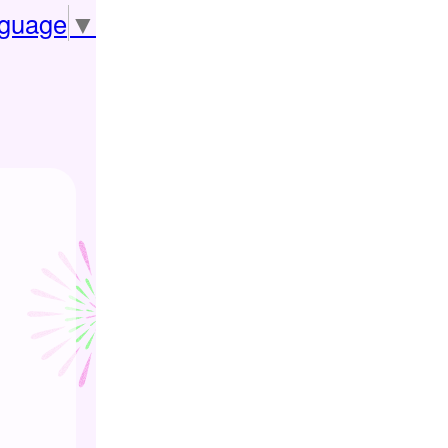
nguage
▼