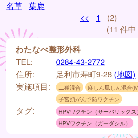
名草
葉鹿
<<
1
(2)
(11 件中 
わたなべ整形外科
TEL:
0284-43-2772
住所:
足利市寿町9-28
(地図)
実施項目:
二種混合
麻しん風しん混合(M
子宮頸がん予防ワクチン
タグ:
HPVワクチン（サーバリックス
HPVワクチン（ガーダシル）