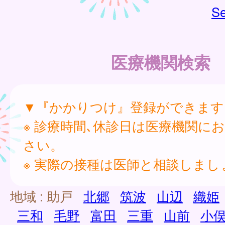
Se
医療機関検索
▼『かかりつけ』登録ができます
※ 診療時間､休診日は医療機関に
さい。
※ 実際の接種は医師と相談しまし
地域 :
助戸
北郷
筑波
山辺
織姫
三和
毛野
富田
三重
山前
小