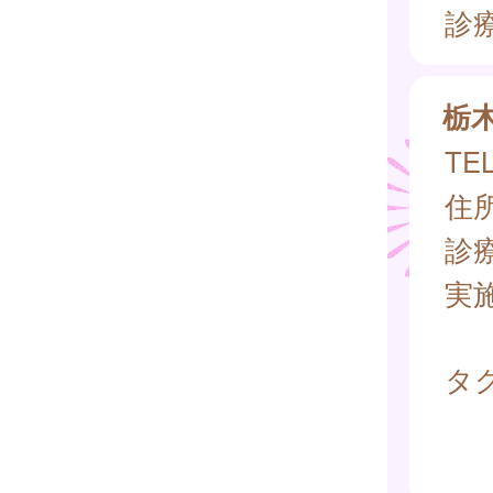
診
栃
TEL
住所
診
実
タグ