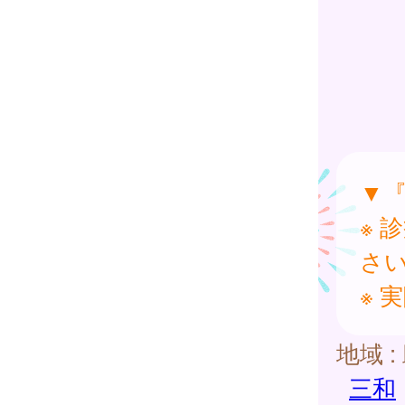
▼
※ 
さ
※ 
地域 :
三和