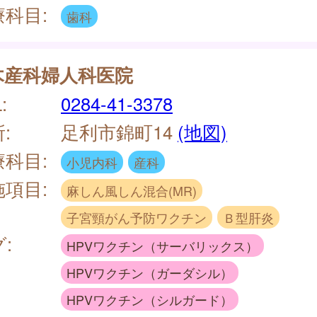
療科目:
歯科
木産科婦人科医院
:
0284-41-3378
:
足利市錦町14
(地図)
療科目:
小児内科
産科
施項目:
麻しん風しん混合(MR)
子宮頸がん予防ワクチン
Ｂ型肝炎
:
HPVワクチン（サーバリックス）
HPVワクチン（ガーダシル）
HPVワクチン（シルガード）