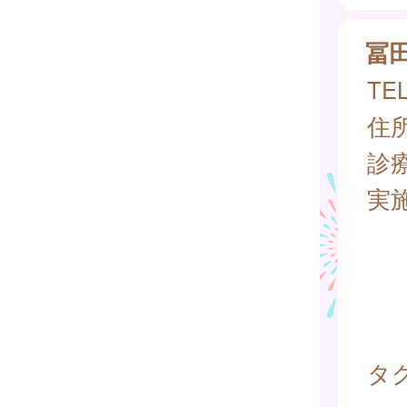
冨
TEL
住所
診
実
タグ