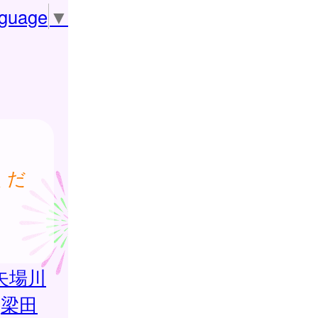
nguage
▼
くだ
矢場川
梁田