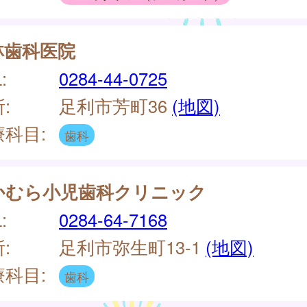
林歯科医院
:
0284-44-0725
:
足利市芳町36
(地図)
療科目:
歯科
かむら小児歯科クリニック
:
0284-64-7168
:
足利市弥生町13-1
(地図)
療科目:
歯科