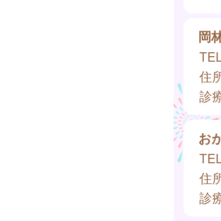
岡
TEL
住所
診
お
TEL
住所
診