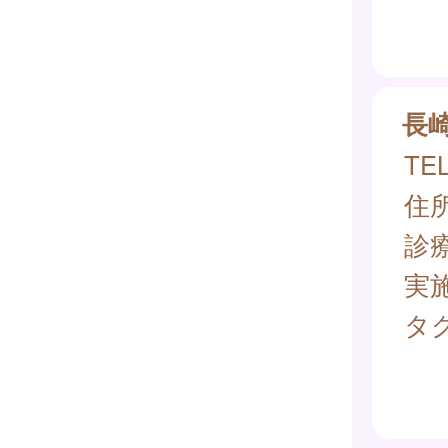
長
TEL
住所
診
実
タグ