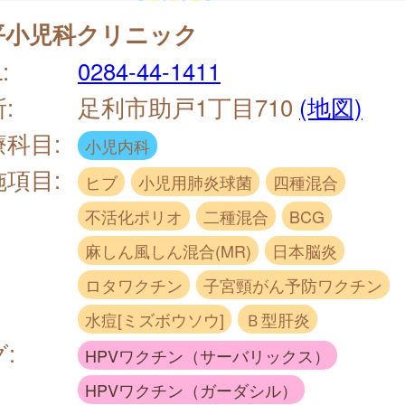
平小児科クリニック
:
0284-44-1411
:
足利市助戸1丁目710
(地図)
療科目:
小児内科
施項目:
ヒブ
小児用肺炎球菌
四種混合
不活化ポリオ
二種混合
BCG
麻しん風しん混合(MR)
日本脳炎
ロタワクチン
子宮頸がん予防ワクチン
水痘[ミズボウソウ]
Ｂ型肝炎
:
HPVワクチン（サーバリックス）
HPVワクチン（ガーダシル）