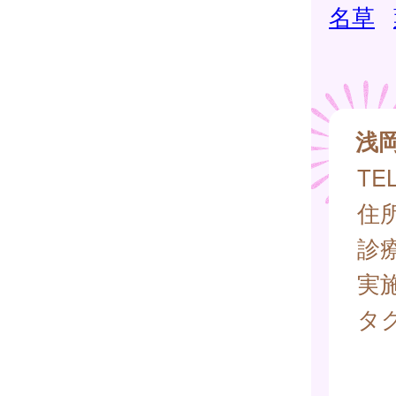
名草
浅
TEL
住所
診
実
タグ