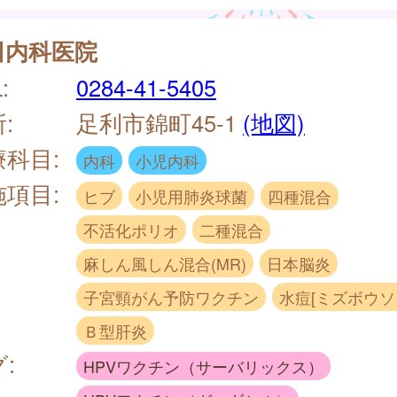
田内科医院
:
0284-41-5405
:
足利市錦町45-1
(地図)
療科目:
内科
小児内科
施項目:
ヒブ
小児用肺炎球菌
四種混合
不活化ポリオ
二種混合
麻しん風しん混合(MR)
日本脳炎
子宮頸がん予防ワクチン
水痘[ミズボウソ
Ｂ型肝炎
:
HPVワクチン（サーバリックス）