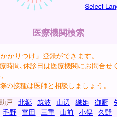
Select La
医療機関検索
『かかりつけ』登録ができます。
診療時間､休診日は医療機関にお問合せ
い。
実際の接種は医師と相談しましょう。
助戸
北郷
筑波
山辺
織姫
御厨
毛野
富田
三重
山前
小俣
久野