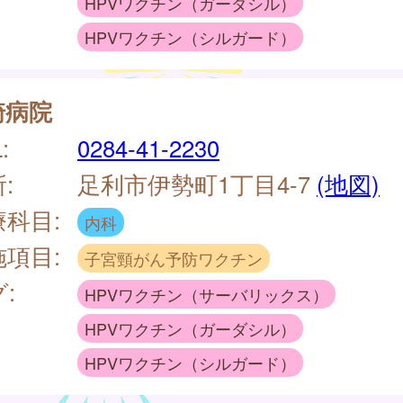
HPVワクチン（ガーダシル）
HPVワクチン（シルガード）
崎病院
:
0284-41-2230
:
足利市伊勢町1丁目4-7
(地図)
療科目:
内科
施項目:
子宮頸がん予防ワクチン
:
HPVワクチン（サーバリックス）
HPVワクチン（ガーダシル）
HPVワクチン（シルガード）