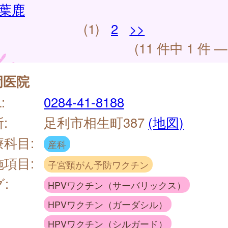
葉鹿
(1)
2
>>
(11 件中 1 件 —
岡医院
:
0284-41-8188
:
足利市相生町387
(地図)
療科目:
産科
施項目:
子宮頸がん予防ワクチン
:
HPVワクチン（サーバリックス）
HPVワクチン（ガーダシル）
HPVワクチン（シルガード）