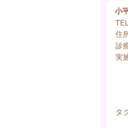
小
TEL
住所
診
実
タグ