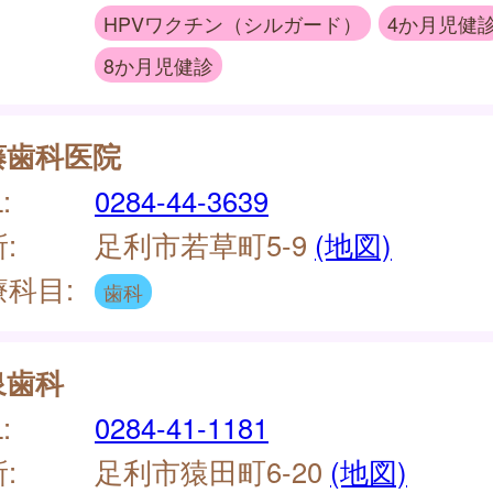
HPVワクチン（シルガード）
4か月児健
8か月児健診
藤歯科医院
:
0284-44-3639
:
足利市若草町5-9
(地図)
療科目:
歯科
泉歯科
:
0284-41-1181
:
足利市猿田町6-20
(地図)