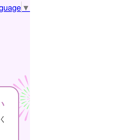
nguage
▼
い
く