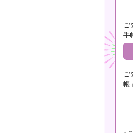
ご
手
ご
帳
※