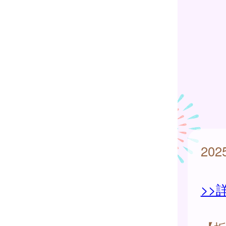
20
>>