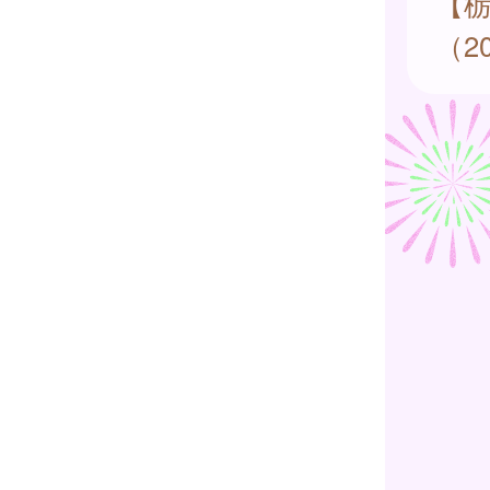
【
（20