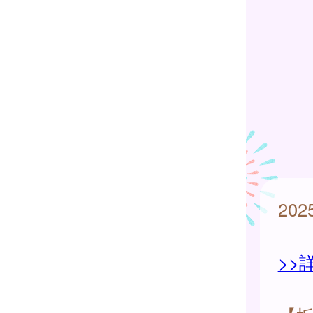
20
>>