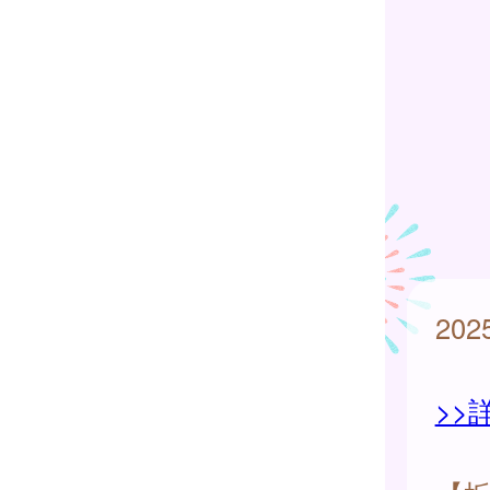
20
>>