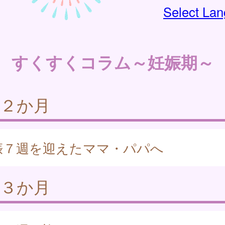
Select La
すくすくコラム～妊娠期～
娠２か月
娠７週を迎えたママ・パパへ
娠３か月