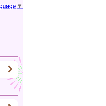
nguage
▼